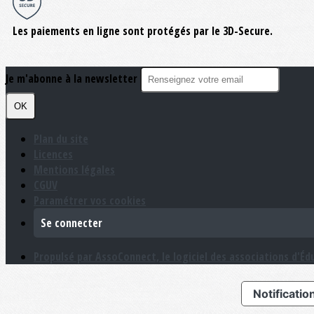
Les paiements en ligne sont protégés par le 3D-Secure.
Je m'abonne à la newsletter
OK
Plan du site
Licences
Mentions légales
CGUV
Paramétrer vos cookies
Se connecter
Propulsé par AssoConnect, le logiciel des associations d'Éd
Notification