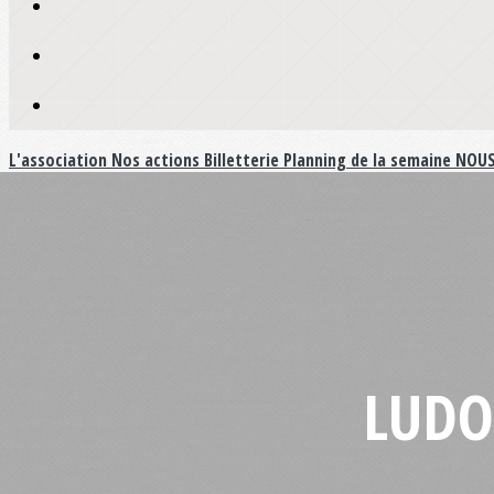
L'association
Nos actions
Billetterie
Planning de la semaine
NOUS
LUDO