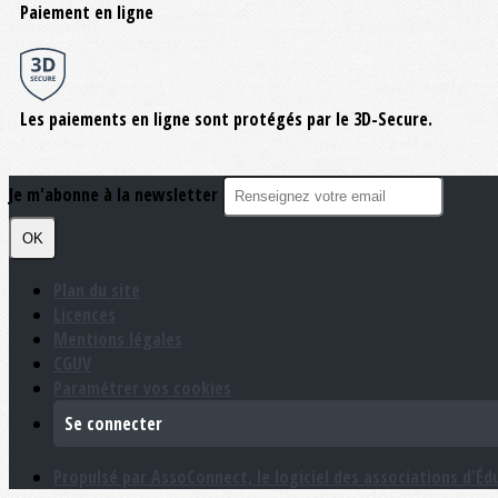
Paiement en ligne
Les paiements en ligne sont protégés par le 3D-Secure.
Je m'abonne à la newsletter
OK
Plan du site
Licences
Mentions légales
CGUV
Paramétrer vos cookies
Se connecter
Propulsé par AssoConnect, le logiciel des associations d'Éd