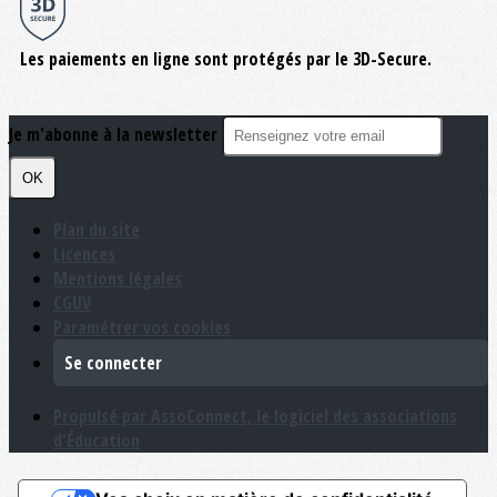
Les paiements en ligne sont protégés par le 3D-Secure.
Je m'abonne à la newsletter
OK
Plan du site
Licences
Mentions légales
CGUV
Paramétrer vos cookies
Se connecter
Propulsé par AssoConnect, le logiciel des associations
d'Éducation