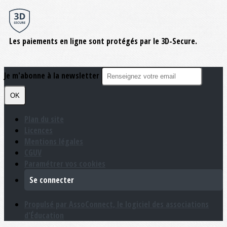
Les paiements en ligne sont protégés par le 3D-Secure.
Je m'abonne à la newsletter
OK
Plan du site
Licences
Mentions légales
CGUV
Paramétrer vos cookies
Se connecter
Propulsé par AssoConnect, le logiciel des associations
d'Éducation