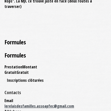
Rops". La MJC ce trouve juste en face (deux routes à
traverser)
Formules
Formules
Prestation
Montant
Gratuit
Gratuit
Inscriptions clôturées
Contacts
Email
lerelaisdesfamilles.assoapfec@gmail.com