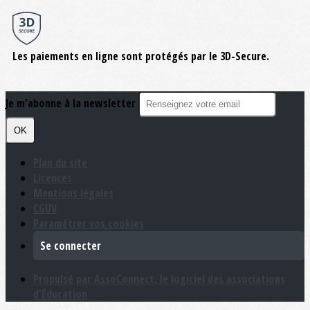
Les paiements en ligne sont protégés par le 3D-Secure.
Je m'abonne à la newsletter
OK
Plan du site
Licences
Mentions légales
CGUV
Paramétrer vos cookies
Se connecter
Propulsé par AssoConnect, le logiciel des associations
d'Éducation