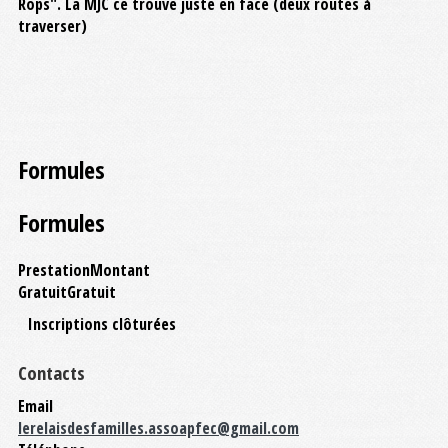
Rops". La MJC ce trouve juste en face (deux routes à
traverser)
Formules
Formules
Prestation
Montant
Gratuit
Gratuit
Inscriptions clôturées
Contacts
Email
lerelaisdesfamilles.assoapfec@gmail.com