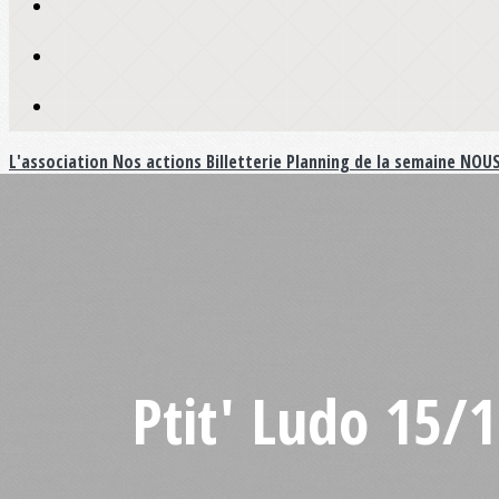
L'association
Nos actions
Billetterie
Planning de la semaine
NOUS
Ptit' Ludo 15/